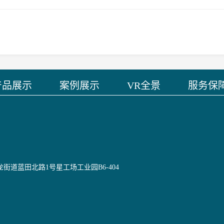
产品展示
案例展示
VR全景
服务保
————————————————————————
道蓝田北路1号星工场工业园B6-404