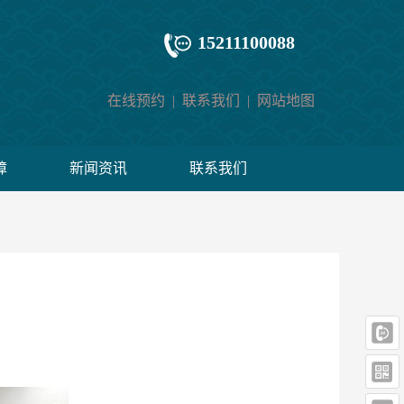
15211100088
在线预约
|
联系我们
|
网站地图
障
新闻资讯
联系我们